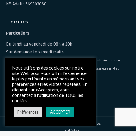
N° Adeli : 569303068
Horaires
Particuliers
Du lundi au vendredi de 08h à 20h
Sur demande le samedi matin.
Les consultations peuvent être en présentiel au 3, bis rue sainte Anne ou en
Nous utilisons des cookies sur notre
distanciel via Google meet, Zoom ou skype. Elles peuvent aussi être mixte :
site Web pour vous offrir l'expérience
présentiel, distanciel selon disponibilités.
la plus pertinente en mémorisant vos
préférences et les visites répétées. En
Intervention en entreprise
cliquant sur «Accepter», vous
consentez à l'utilisation de TOUS les
Du lundi au vendredi 08h30 à 19h
cookies.
Préférences
ACCEPTER
© Akompagne - Tous droits réservés.
+ d'infos